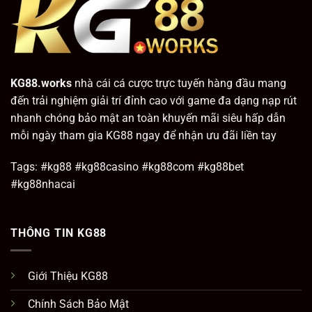
KG88.works
nhà cái cá cược trực tuyến hàng đầu mang
đến trải nghiệm giải trí đỉnh cao với game đa dạng nạp rút
nhanh chóng bảo mật an toàn khuyến mãi siêu hấp dẫn
mỗi ngày tham gia KG88 ngay để nhận ưu đãi liền tay
Tags:
#kg88 #kg88casino #kg88com #kg88bet
#kg88nhacai
THÔNG TIN KG88
Giới Thiệu KG88
Chính Sách Bảo Mật