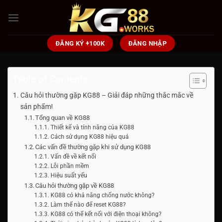
Chuyển
đến
nội
dung
ĐĂNG KÝ +100K
ĐĂNG NHẬP
Table of Contents
Câu hỏi thường gặp KG88 – Giải đáp những thắc mắc về
sản phẩm!
Tổng quan về KG88
Thiết kế và tính năng của KG88
Cách sử dụng KG88 hiệu quả
Các vấn đề thường gặp khi sử dụng KG88
Vấn đề về kết nối
Lỗi phần mềm
Hiệu suất yếu
Câu hỏi thường gặp về KG88
KG88 có khả năng chống nước không?
Làm thế nào để reset KG88?
KG88 có thể kết nối với điện thoại không?