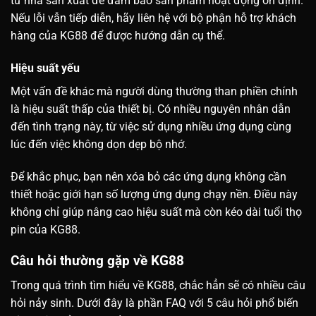
từ nhà sản xuất để đảm bảo sản phẩm hoạt động ổn định.
Nếu lỗi vẫn tiếp diễn, hãy liên hệ với bộ phận hỗ trợ khách
hàng của KG88 để được hướng dẫn cụ thể.
Hiệu suất yếu
Một vấn đề khác mà người dùng thường than phiền chính
là hiệu suất thấp của thiết bị. Có nhiều nguyên nhân dẫn
đến tình trạng này, từ việc sử dụng nhiều ứng dụng cùng
lúc đến việc không dọn dẹp bộ nhớ.
Để khắc phục, bạn nên xóa bỏ các ứng dụng không cần
thiết hoặc giới hạn số lượng ứng dụng chạy nền. Điều này
không chỉ giúp nâng cao hiệu suất mà còn kéo dài tuổi thọ
pin của KG88.
Câu hỏi thường gặp về KG88
Trong quá trình tìm hiểu về KG88, chắc hẳn sẽ có nhiều câu
hỏi nảy sinh. Dưới đây là phần FAQ với 5 câu hỏi phổ biến