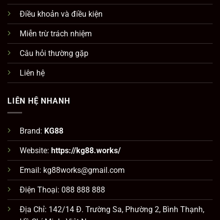
Điều khoản và điều kiện
Miễn trừ trách nhiệm
Câu hỏi thường gặp
Liên hệ
LIÊN HỆ NHANH
Brand:
KG88
Website:
https://kg88.works/
Email: kg88works
@gmail.com
Điện Thoại: 088 888 888
Địa Chỉ:
142/14 Đ. Trường Sa, Phường 2, Bình Thạnh,