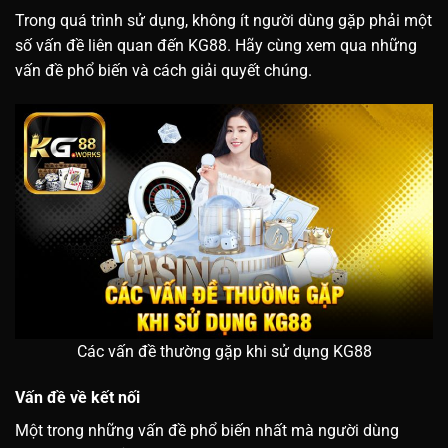
Trong quá trình sử dụng, không ít người dùng gặp phải một
số vấn đề liên quan đến KG88. Hãy cùng xem qua những
vấn đề phổ biến và cách giải quyết chúng.
Các vấn đề thường gặp khi sử dụng KG88
Vấn đề về kết nối
Một trong những vấn đề phổ biến nhất mà người dùng