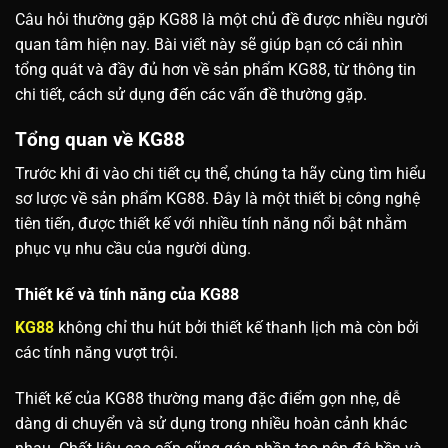
Câu hỏi thường gặp KG88 là một chủ đề được nhiều người
quan tâm hiện nay. Bài viết này sẽ giúp bạn có cái nhìn
tổng quát và đầy đủ hơn về sản phẩm KG88, từ thông tin
chi tiết, cách sử dụng đến các vấn đề thường gặp.
Tổng quan về KG88
Trước khi đi vào chi tiết cụ thể, chúng ta hãy cùng tìm hiểu
sơ lược về sản phẩm KG88. Đây là một thiết bị công nghệ
tiên tiến, được thiết kế với nhiều tính năng nổi bật nhằm
phục vụ nhu cầu của người dùng.
Thiết kế và tính năng của KG88
KG88
không chỉ thu hút bởi thiết kế thanh lịch mà còn bởi
các tính năng vượt trội.
Thiết kế của KG88 thường mang đặc điểm gọn nhẹ, dễ
dàng di chuyển và sử dụng trong nhiều hoàn cảnh khác