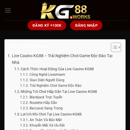
Chuyển
đến
nội
dung
ĐĂNG KÝ +100K
ĐĂNG NHẬP
Table of Contents
Live Casino KG88 – Trải Nghiệm Chơi Game Độc Đáo Tại
Nhà
Cách Thức Hoạt Động Của Live Casino KG88
Công Nghệ Livestream
Giao Diện Người Dùng
Trải Nghiệm Chơi Game Độc Đáo
Những Trò Chơi Hấp Dẫn Tại Live Casino KG88
Blackjack Trực Tuyến
Roulette Hấp Dẫn
Baccarat Sang Trọng
Lợi Ích Khi Chơi Tại Live Casino KG88
An Toàn Và Bảo Mật
Khuyến Mãi Và Ưu Đãi