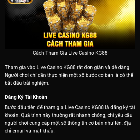
Cách Tham Gia Live Casino KG88
Tham gia vào Live Casino KG88 rất đơn giản và dễ dàng.
Người chơi chỉ cần thực hiện một số bước cơ bản là có thể
bắt đầu trải nghiệm.
Đăng Ký Tài Khoản
Bước đầu tiên để tham gia Live Casino KG88 là đăng ký tài
khoản. Quá trình này thường rất nhanh chóng, chỉ yêu cầu
người chơi cung cấp một số thông tin cơ bản như tên, địa
chỉ email và mật khẩu.