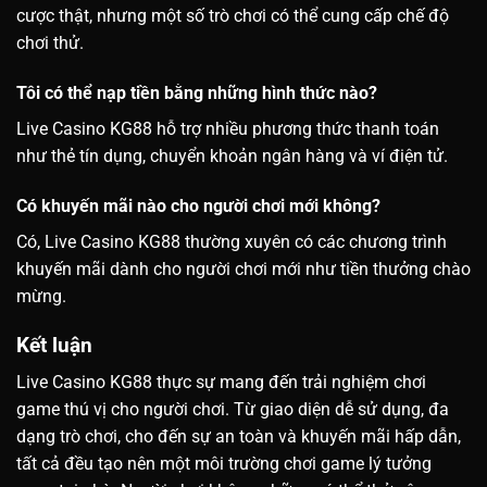
cược thật, nhưng một số trò chơi có thể cung cấp chế độ
chơi thử.
Tôi có thể nạp tiền bằng những hình thức nào?
Live Casino KG88 hỗ trợ nhiều phương thức thanh toán
như thẻ tín dụng, chuyển khoản ngân hàng và ví điện tử.
Có khuyến mãi nào cho người chơi mới không?
Có, Live Casino KG88 thường xuyên có các chương trình
khuyến mãi dành cho người chơi mới như tiền thưởng chào
mừng.
Kết luận
Live Casino KG88 thực sự mang đến trải nghiệm chơi
game thú vị cho người chơi. Từ giao diện dễ sử dụng, đa
dạng trò chơi, cho đến sự an toàn và khuyến mãi hấp dẫn,
tất cả đều tạo nên một môi trường chơi game lý tưởng