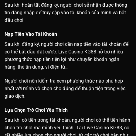
Sau khi hoàn tất đăng ký, người chơi sẽ nhận được thông
tin đăng nhập để truy cập vào tài khoản của mình và bắt
đầu chơi.
Nạp Tiền Vào Tài Khoản
Sau khi đăng ký, người chơi cần nạp tiền vào tài khoản để
có thể bắt đầu đặt cược. Live Casino KG88 hỗ trợ nhiều
phương thức nạp tiền tiện lợi như chuyển khoản ngân
hàng, thẻ tín dụng, ví điện tử…
Người chơi nên kiểm tra xem phương thức nào phù hợp
nhất với mình và chọn cho đúng để thuận tiện trong việc
giao dịch.
Lựa Chọn Trò Chơi Yêu Thích
Sau khi có tiền trong tài khoản, người chơi có thể tiến hành
chọn trò chơi mà mình yêu thích. Tại Live Casino KG88, có
rất nhiều lựa chọn cho người chơi, từ các trò chơi bàn như