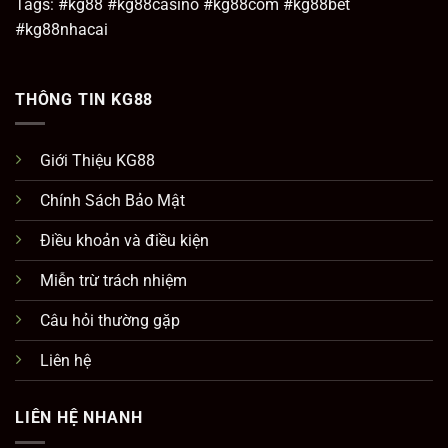
Tags:
#kg88 #kg88casino #kg88com #kg88bet
#kg88nhacai
THÔNG TIN KG88
Giới Thiệu KG88
Chính Sách Bảo Mật
Điều khoản và điều kiện
Miễn trừ trách nhiệm
Câu hỏi thường gặp
Liên hệ
LIÊN HỆ NHANH