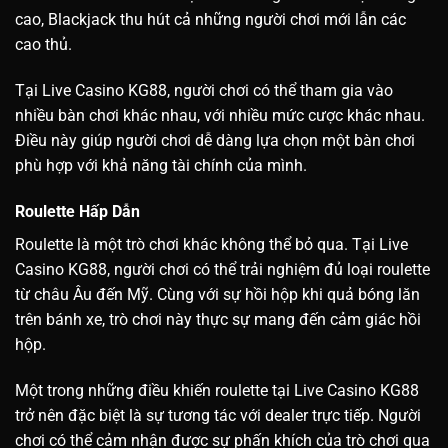
cao, Blackjack thu hút cả những người chơi mới lẫn các
cao thủ.
Tại Live Casino KG88, người chơi có thể tham gia vào
nhiều bàn chơi khác nhau, với nhiều mức cược khác nhau.
Điều này giúp người chơi dễ dàng lựa chọn một bàn chơi
phù hợp với khả năng tài chính của mình.
Roulette Hấp Dẫn
Roulette là một trò chơi khác không thể bỏ qua. Tại Live
Casino KG88, người chơi có thể trải nghiệm đủ loại roulette
từ châu Âu đến Mỹ. Cùng với sự hồi hộp khi quả bóng lăn
trên bánh xe, trò chơi này thực sự mang đến cảm giác hồi
hộp.
Một trong những điều khiến roulette tại Live Casino KG88
trở nên đặc biệt là sự tương tác với dealer trực tiếp. Người
chơi có thể cảm nhận được sự phấn khích của trò chơi qua