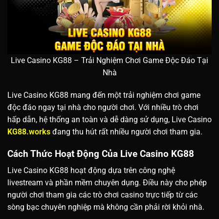
Live Casino KG88 – Trải Nghiệm Chơi Game Độc Đáo Tại
Nhà
Live Casino KG88 mang đến một trải nghiệm chơi game
độc đáo ngay tại nhà cho người chơi. Với nhiều trò chơi
hấp dẫn, hệ thống an toàn và dễ dàng sử dụng, Live Casino
KG88.works
đang thu hút rất nhiều người chơi tham gia.
Cách Thức Hoạt Động Của Live Casino KG88
Live Casino KG88 hoạt động dựa trên công nghệ
livestream và phần mềm chuyên dụng. Điều này cho phép
người chơi tham gia các trò chơi casino trực tiếp từ các
sòng bạc chuyên nghiệp mà không cần phải rời khỏi nhà.