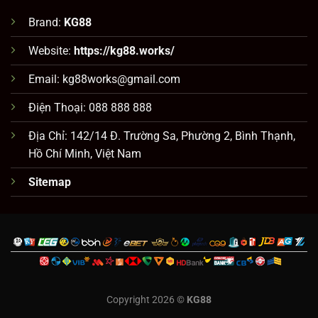
Brand:
KG88
Website:
https://kg88.works/
Email: kg88works
@gmail.com
Điện Thoại: 088 888 888
Địa Chỉ:
142/14 Đ. Trường Sa, Phường 2, Bình Thạnh,
Hồ Chí Minh, Việt Nam
Sitemap
Copyright 2026 ©
KG88