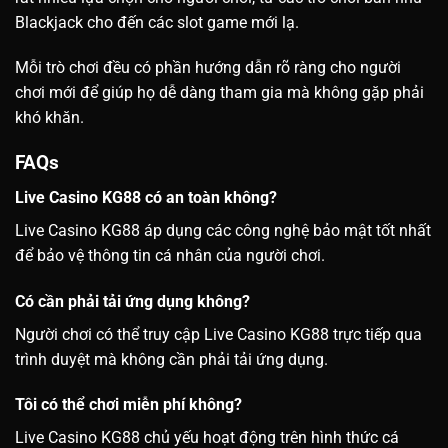
Blackjack cho đến các slot game mới lạ.
Mỗi trò chơi đều có phần hướng dẫn rõ ràng cho người
chơi mới để giúp họ dễ dàng tham gia mà không gặp phải
khó khăn.
FAQs
Live Casino KG88 có an toàn không?
Live Casino KG88 áp dụng các công nghệ bảo mật tốt nhất
để bảo vệ thông tin cá nhân của người chơi.
Có cần phải tải ứng dụng không?
Người chơi có thể truy cập Live Casino KG88 trực tiếp qua
trình duyệt mà không cần phải tải ứng dụng.
Tôi có thể chơi miễn phí không?
Live Casino KG88 chủ yếu hoạt động trên hình thức cá