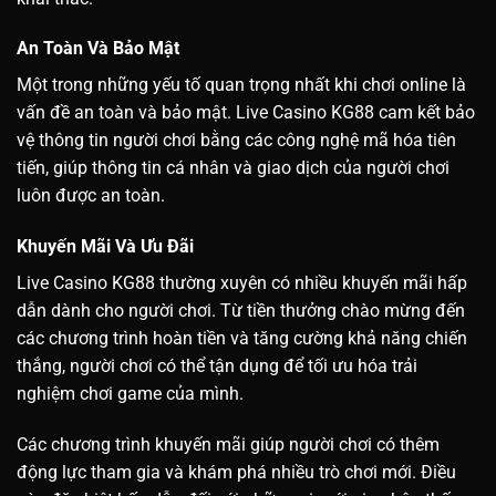
An Toàn Và Bảo Mật
Một trong những yếu tố quan trọng nhất khi chơi online là
vấn đề an toàn và bảo mật. Live Casino KG88 cam kết bảo
vệ thông tin người chơi bằng các công nghệ mã hóa tiên
tiến, giúp thông tin cá nhân và giao dịch của người chơi
luôn được an toàn.
Khuyến Mãi Và Ưu Đãi
Live Casino KG88 thường xuyên có nhiều khuyến mãi hấp
dẫn dành cho người chơi. Từ tiền thưởng chào mừng đến
các chương trình hoàn tiền và tăng cường khả năng chiến
thắng, người chơi có thể tận dụng để tối ưu hóa trải
nghiệm chơi game của mình.
Các chương trình khuyến mãi giúp người chơi có thêm
động lực tham gia và khám phá nhiều trò chơi mới. Điều