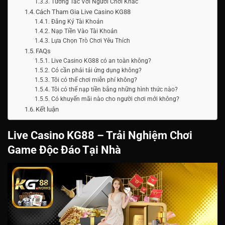
Tương Tác Với Người Chơi Khác
Cách Tham Gia Live Casino KG88
Đăng Ký Tài Khoản
Nạp Tiền Vào Tài Khoản
Lựa Chọn Trò Chơi Yêu Thích
FAQs
Live Casino KG88 có an toàn không?
Có cần phải tải ứng dụng không?
Tôi có thể chơi miễn phí không?
Tôi có thể nạp tiền bằng những hình thức nào?
Có khuyến mãi nào cho người chơi mới không?
Kết luận
Live Casino KG88 – Trải Nghiệm Chơi
Game Độc Đáo Tại Nhà