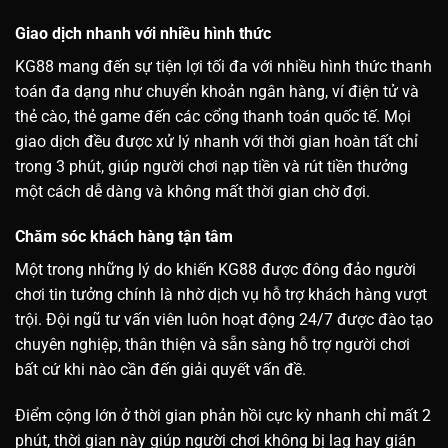
Giao dịch nhanh với nhiều hình thức
KG88 mang đến sự tiện lợi tối đa với nhiều hình thức thanh
toán đa dạng như chuyển khoản ngân hàng, ví điện tử và
thẻ cào, thẻ game đến các cổng thanh toán quốc tế. Mọi
giao dịch đều được xử lý nhanh với thời gian hoàn tất chỉ
trong 3 phút, giúp người chơi nạp tiền và rút tiền thưởng
một cách dễ dàng và không mất thời gian chờ đợi.
Chăm sóc khách hàng tận tâm
Một trong những lý do khiến KG88 được đông đảo người
chơi tin tưởng chính là nhờ dịch vụ hỗ trợ khách hàng vượt
trội. Đội ngũ tư vấn viên luôn hoạt động 24/7 được đào tạo
chuyên nghiệp, thân thiện và sẵn sàng hỗ trợ người chơi
bất cứ khi nào cần đến giải quyết vấn đề.
Điểm cộng lớn ở thời gian phản hồi cực kỳ nhanh chỉ mất 2
phút, thời gian này giúp người chơi không bị lag hay gián