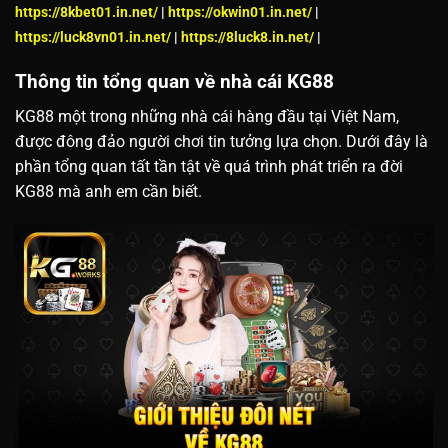
https://8kbet01.in.net/
|
https://okwin01.in.net/
|
https://luck8vn01.in.net/
|
https://8luck8.in.net/
|
Thông tin tổng quan về nhà cái KG88
KG88 một trong những nhà cái hàng đầu tại Việt Nam,
được đông đảo người chơi tin tưởng lựa chọn. Dưới đây là
phần tổng quan tất tần tật về quá trình phát triển ra đời
KG88 mà anh em cần biết.