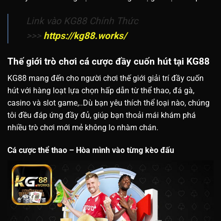
Link vào KG88 Chính Thức
>>>
https://kg88.works/
Thế giới trò chơi cá cược đầy cuốn hút tại KG88
KG88 mang đến cho người chơi thế giới giải trí đầy cuốn
hút với hàng loạt lựa chọn hấp dẫn từ thể thao, đá gà,
casino và slot game,..Dù bạn yêu thích thể loại nào, chúng
tôi đều đáp ứng đầy đủ, giúp bạn thoải mái khám phá
nhiều trò chơi mới mẻ không lo nhàm chán.
Cá cược thể thao – Hòa mình vào từng kèo đấu