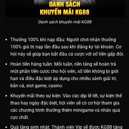
Danh sách khuyến mãi KG88
Thưởng 100% khi nạp đầu: Người chơi nhận thưởng
100% giá trị nạp lần đầu sau khi đăng ký tài khoản. Cơ
hội này sẽ giúp bạn bắt đầu cá cược với số tiền gấp đôi.
Hoàn tiền hàng tuần: Mỗi tuần, nền tảng sẽ hoàn trả
một phần tiền cược cho hội viên, số tiền không bị giới
hạn và điều đặc biệt áp dụng cho nhiều sảnh giải trí,
bắn cá, slot game, casino.
Khuyến mãi theo sự kiện: Vào các dịp lễ tết, sự kiện thể
thao hay ngày đặc biệt, hội viên sẽ có cơ hội tham gia
các chương trình thưởng thêm minigame và nhận quà
cực chất.
Quà tặng sinh nhật: Thành viên Vip sẽ được KG88 tặng