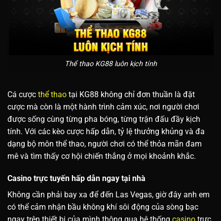
Thể thao KG88 luôn kịch tính
Cá cược
thể thao
tại KG88 không chỉ đơn thuần là đặt
cược mà còn là một hành trình cảm xúc, nơi người chơi
được sống cùng từng pha bóng, từng trận đấu đầy kịch
tính. Với các kèo cược hấp dẫn, tỷ lệ thưởng khủng và đa
dạng bộ môn thể thao, người chơi có thể thỏa mãn đam
mê và tìm thấy cơ hội chiến thắng ở mọi khoảnh khắc.
Casino trực tuyến hấp dẫn ngay tại nhà
Không cần phải bay xa để đến Las Vegas, giờ đây anh em
có thể cảm nhận bầu không khí sôi động của sòng bạc
ngay trên thiết bị của mình thông qua hệ thống
casino
trực