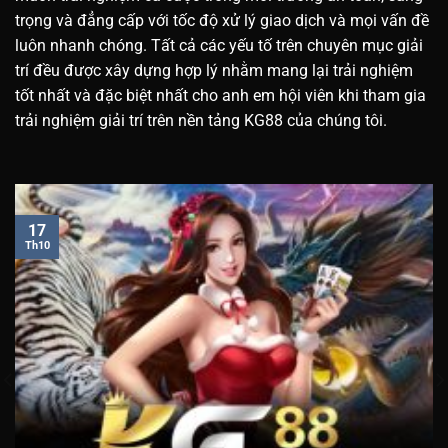
trọng và đẳng cấp với tốc độ xử lý giao dịch và mọi vấn đề
luôn nhanh chóng. Tất cả các yếu tố trên chuyên mục giải
trí đều được xây dựng hợp lý nhằm mang lại trải nghiệm
tốt nhất và đặc biệt nhất cho anh em hội viên khi tham gia
trải nghiệm giải trí trên nền tảng KG88 của chúng tôi.
17
Th10