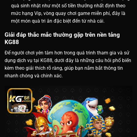
quà sinh nhật như một số tiền thưởng nhất định theo
mức hạng Vip, vòng quay chơi game miễn phí, đây là
một món quà tri ân đặc biệt đến từ nhà cái.
Giải đáp thắc mắc thường gặp trên nền tảng
KG88
Để người chơi yên tâm hơn trong quá trình tham gia và sử
dụng dịch vụ tại KG88, dưới đây là những câu hỏi phổ biến
kèm theo giải thích rõ ràng, giúp bạn nắm bắt thông tin
nhanh chóng và chính xác.