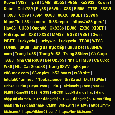
Kuwin
|
Vt88
|
Tp88
|
5MB
|
Bl555
|
PG66
|
Ku3933
|
Kuwin
|
Kubet
|
Dola789
|
Fly88
|
56Win
|
X88
|
Bl555
|
TT88
|
888Vi
|
TX88
|
GO99
|
789P
|
XO88
|
88XX
|
8KBET
|
23WIN
|
https://bet-88.us.com/
|
fb88.report
|
https://u88.guru/
|
Hay88
|
UU88
|
Open88
|
Ok8386
|
BJ88
|
ZX88
|
XIBET
|
Nn88.jp.net
|
XX8
|
XX88
|
MM88
|
GG88
|
9BET
|
3win
|
i9BET
|
Luckywin
|
Luckywin
|
Luckywin
|
TP88
|
WE88
|
FUN88
|
BK88
|
Bóng đá trực tiếp
|
Gk88 bet
|
888NEW
com
|
Trang Lu88
|
Trang Vu88
|
Trang 88New
|
Cá Cược
TA88
|
Nhà Cái RR88
|
Bet Ok365
|
Nhà Cái M88
|
Cá Cược
W88
|
Nhà Cái Good88
|
Trang 88VV
|
bj88.pics
|
x88.mex.com
|
88vv.pics
|
b52.boats
|
tx88.site
|
hitclub01.in.net
|
11bet.science
|
tk88.rest
|
Mu88
|
3Win
|
Onbet
|
Luck8
|
Hay88 com
|
Luck8
|
Taixiumd5
|
Ko66
|
Max88
|
FM88
|
Kong88
|
Q88
|
GG88
|
ABC88
|
Luck8 đăng nhập
|
đăng
nhập tài xỉu md5
|
KO66 đăng nhập
|
GG88 đăng nhập
|
RR88 đăng
nhập
|
NET88 đăng nhập
|
CM88
|
SUREWIN
|
ATM99
|
https://mm-
88.in.net/
|
https://rikbet01.com/
|
https://fm-88.in.net/
|