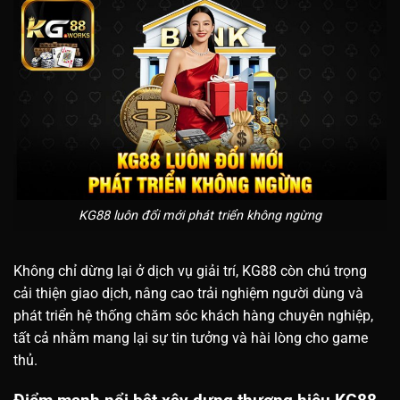
KG88 luôn đổi mới phát triển không ngừng
Không chỉ dừng lại ở dịch vụ giải trí, KG88 còn chú trọng
cải thiện giao dịch, nâng cao trải nghiệm người dùng và
phát triển hệ thống chăm sóc khách hàng chuyên nghiệp,
tất cả nhằm mang lại sự tin tưởng và hài lòng cho game
thủ.