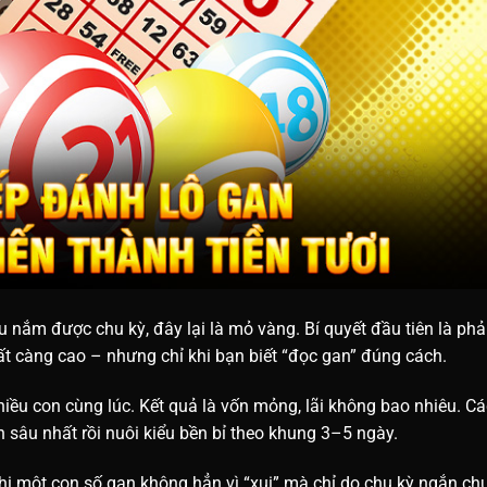
 nắm được chu kỳ, đây lại là mỏ vàng. Bí quyết đầu tiên là phả
uất càng cao – nhưng chỉ khi bạn biết “đọc gan” đúng cách.
iều con cùng lúc. Kết quả là vốn mỏng, lãi không bao nhiêu. Cá
sâu nhất rồi nuôi kiểu bền bỉ theo khung 3–5 ngày.
khi một con số gan không hẳn vì “xui” mà chỉ do chu kỳ ngắn ch