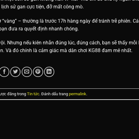
 lịch sử gan cực tiện, đỡ mất công mò.
 “vàng” – thường là trước 17h hàng ngày để tránh trễ phiên. Cá
 bạn đưa ra quyết định nhanh chóng.
ội. Nhưng nếu kiên nhẫn đúng lúc, đúng cách, bạn sẽ thấy mỗi 
hoản. Và đó chính là cảm giác mà dân chơi KG88 đam mê nhất.
ược đăng trong
Tin tức
. Đánh dấu trang
permalink
.