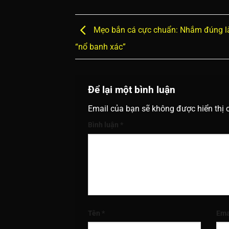
Mẹo bắn cá cực chuẩn: Nhắm đúng là 
“nổ banh xác”
Để lại một bình luận
Email của bạn sẽ không được hiển thị 
Bình luận
*
Tên
*
Ema