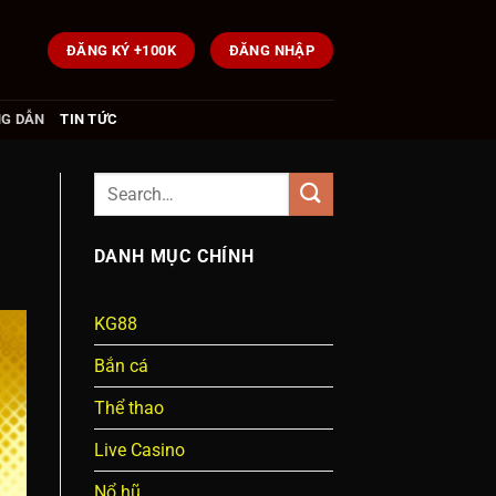
ĐĂNG KÝ +100K
ĐĂNG NHẬP
G DẪN
TIN TỨC
DANH MỤC CHÍNH
KG88
Bắn cá
Thể thao
Live Casino
Nổ hũ