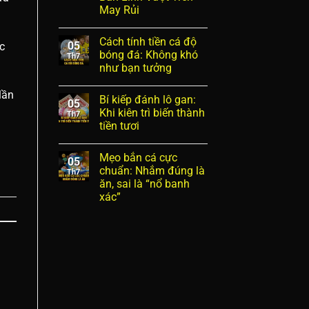
May Rủi
Cách tính tiền cá độ
05
c
bóng đá: Không khó
Th7
như bạn tưởng
lần
Bí kiếp đánh lô gan:
05
Khi kiên trì biến thành
Th7
tiền tươi
Mẹo bắn cá cực
05
chuẩn: Nhắm đúng là
Th7
ăn, sai là “nổ banh
xác”