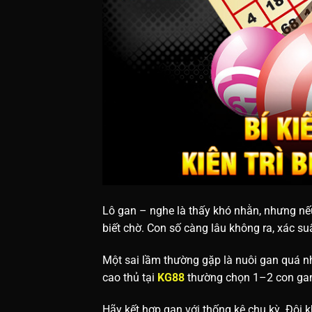
Lô gan – nghe là thấy khó nhằn, nhưng nếu
biết chờ. Con số càng lâu không ra, xác s
Một sai lầm thường gặp là nuôi gan quá nh
cao thủ tại
KG88
thường chọn 1–2 con gan 
Hãy kết hợp gan với thống kê chu kỳ. Đôi 