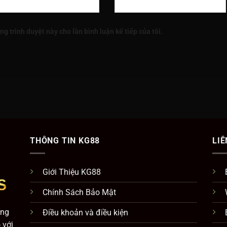
ng trình duyệt này cho lần bình luận kế tiếp của tôi.
THÔNG TIN KG88
LI
Giới Thiệu KG88
Chính Sách Bảo Mật
àng
Điều khoản và điều kiện
 với