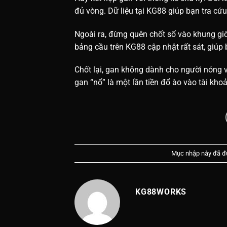
đủ vòng. Dữ liệu tại KG88 giúp bạn tra cứu
Ngoài ra, đừng quên chốt số vào khung giờ
bảng cầu trên KG88 cập nhật rất sát, giúp
Chốt lại, gan không dành cho người nóng v
gan “nổ” là một lần tiền đổ ào vào tài k
Mục nhập này đã đ
KG88WORKS