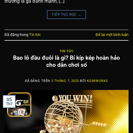
thường là gà đánh mạnh, […]
TIẾP TỤC ĐỌC
→
Đã đăng trong
Tin tức
Để lại một bình luận
TIN TỨC
Bao lô đầu đuôi là gì? Bí kíp kép hoàn hảo
cho dân chơi số
ĐÃ ĐĂNG TRÊN
5 THÁNG 7, 2025
BỞI
KG88WORKS
05
Th7