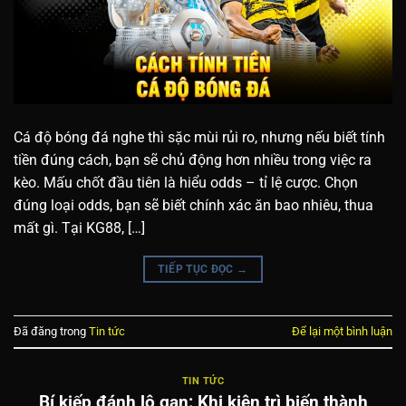
Cá độ bóng đá nghe thì sặc mùi rủi ro, nhưng nếu biết tính
tiền đúng cách, bạn sẽ chủ động hơn nhiều trong việc ra
kèo. Mấu chốt đầu tiên là hiểu odds – tỉ lệ cược. Chọn
đúng loại odds, bạn sẽ biết chính xác ăn bao nhiêu, thua
mất gì. Tại KG88, […]
TIẾP TỤC ĐỌC
→
Đã đăng trong
Tin tức
Để lại một bình luận
TIN TỨC
Bí kiếp đánh lô gan: Khi kiên trì biến thành