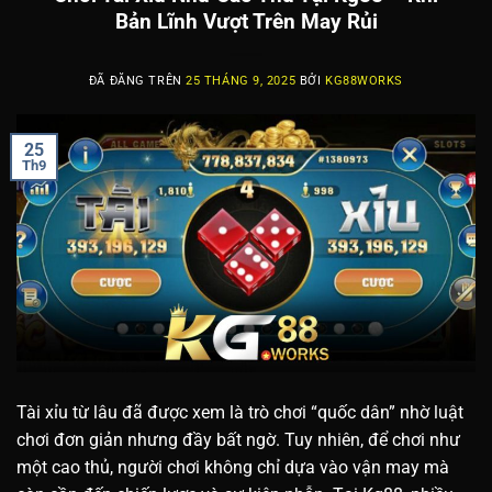
Bản Lĩnh Vượt Trên May Rủi
ĐÃ ĐĂNG TRÊN
25 THÁNG 9, 2025
BỞI
KG88WORKS
25
Th9
Tài xỉu từ lâu đã được xem là trò chơi “quốc dân” nhờ luật
chơi đơn giản nhưng đầy bất ngờ. Tuy nhiên, để chơi như
một cao thủ, người chơi không chỉ dựa vào vận may mà