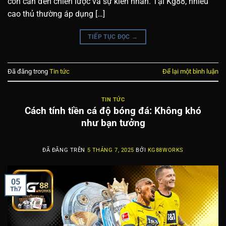
còn cần đến chiến lược và sự kiên nhẫn. Tại Kg88, nhiều
cao thủ thường áp dụng […]
TIẾP TỤC ĐỌC
→
Đã đăng trong
Tin tức
Để lại một bình luận
TIN TỨC
Cách tính tiền cá độ bóng đá: Không khó
như bạn tưởng
ĐÃ ĐĂNG TRÊN
5 THÁNG 7, 2025
BỞI
KG88WORKS
05
Th7