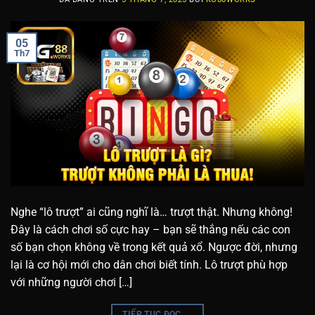
05
Th7
Nghe “lô trượt” ai cũng nghĩ là… trượt thật. Nhưng không!
Đây là cách chơi số cực hay – bạn sẽ thắng nếu các con
số bạn chọn không về trong kết quả xổ. Ngược đời, nhưng
lại là cơ hội mới cho dân chơi biết tính. Lô trượt phù hợp
với những người chơi […]
TIẾP TỤC ĐỌC
→