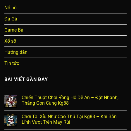
Nổ hũ
Đá Gà
Game Bài
Xổ số
Hướng dẫn
Tin tức
BÀI VIẾT GẦN ĐÂY
Chiến Thuật Chơi Rồng Hổ Dễ Ăn – Đặt Nhanh,
17
Thắng Gọn Cùng Kg88
Th10
Chơi Tài Xỉu Như Cao Thủ Tại Kg88 – Khi Bản
25
Lĩnh Vượt Trên May Rủi
Th9