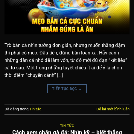
Trò bắn cá nhìn tưởng đơn giản, nhưng muốn thắng đậm
thì phải có mẹo. Đầu tiên, đừng bắn loạn xạ. Hãy canh
những đàn cá nhỏ để làm vốn, từ đó mới đủ đạn “kết liễu”
cá to sau. Một trong những tuyệt chiêu ít ai để ý là chọn
thời điểm “chuyển cảnh” […]
TIẾP TỤC ĐỌC
→
Đã đăng trong
Tin tức
Để lại một bình luận
TIN TỨC
Cách xem chân gà đá: Nhìn kỹ – biết thắng