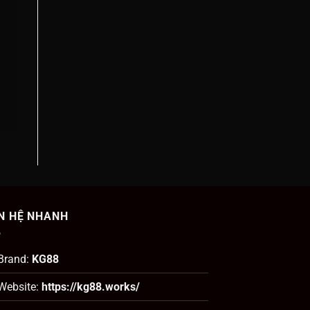
ÊN HỆ NHANH
Brand:
KG88
Website:
https://kg88.works/