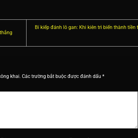
Bí kiếp đánh lô gan: Khi kiên trì biến thành tiền 
 thắng
công khai.
Các trường bắt buộc được đánh dấu
*