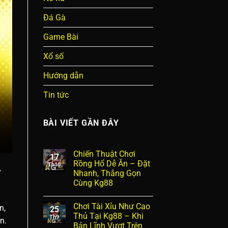
Đá Gà
Game Bài
Xổ số
Hướng dẫn
Tin tức
BÀI VIẾT GẦN ĐÂY
Chiến Thuật Chơi
17
Rồng Hổ Dễ Ăn – Đặt
Th10
y
Nhanh, Thắng Gọn
Cùng Kg88
Chơi Tài Xỉu Như Cao
n,
25
Thủ Tại Kg88 – Khi
Th9
n.
Bản Lĩnh Vượt Trên