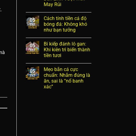
May Rủi
.
Cách tính tiền cá độ
05
bóng đá: Không khó
Th7
như bạn tưởng
Bí kiếp đánh lô gan:
05
Khi kiên trì biến thành
Th7
 mà
tiền tươi
Mẹo bắn cá cực
05
chuẩn: Nhắm đúng là
Th7
ăn, sai là “nổ banh
xác”