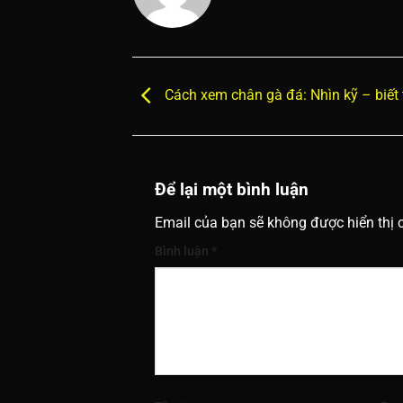
Cách xem chân gà đá: Nhìn kỹ – biết
Để lại một bình luận
Email của bạn sẽ không được hiển thị 
Bình luận
*