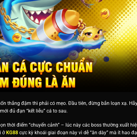
ốn thắng đậm thì phải có mẹo. Đầu tiên, đừng bắn loạn xạ. Hã
ới đủ đạn “kết liễu” cá to sau.
chọn thời điểm “chuyển cảnh” – lúc này các boss thường xuất hiệ
i ở
KG88
cực kỳ khoái giai đoạn này vì dễ “ăn dày” mà ít hao đạ