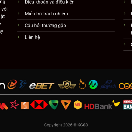
àng
Điều khoản và điều kiện
 với
Miễn trừ trách nhiệm
mật
y
Câu hỏi thường gặp
ay
Liên hệ
Copyright 2026 ©
KG88