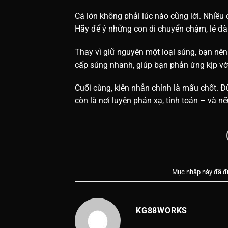
Cá lớn không phải lúc nào cũng lời. Nhiều 
Hãy để ý những con di chuyển chậm, lẻ đà
Thay vì giữ nguyên một loại súng, bạn nên 
cấp súng nhanh, giúp bạn phản ứng kịp với
Cuối cùng, kiên nhẫn chính là mấu chốt. Đ
còn là nơi luyện phản xạ, tính toán – và n
Mục nhập này đã đ
KG88WORKS