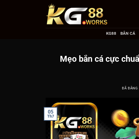
Chuyển
đến
nội
dung
KG88
BẮN CÁ
Mẹo bắn cá cực chuẩn
ĐÃ ĐĂNG
05
Th7