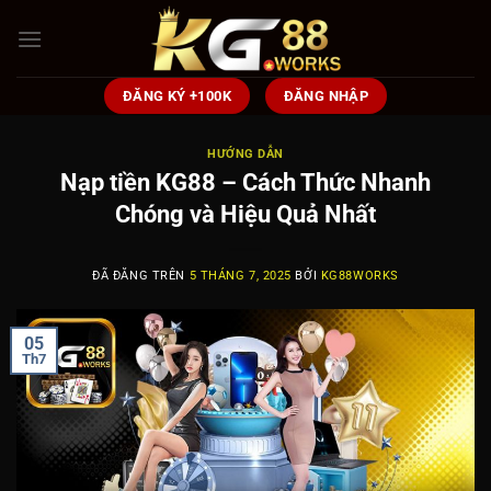
Chuyển
đến
nội
dung
ĐĂNG KÝ +100K
ĐĂNG NHẬP
HƯỚNG DẪN
Nạp tiền KG88 – Cách Thức Nhanh
Chóng và Hiệu Quả Nhất
ĐÃ ĐĂNG TRÊN
5 THÁNG 7, 2025
BỞI
KG88WORKS
05
Th7