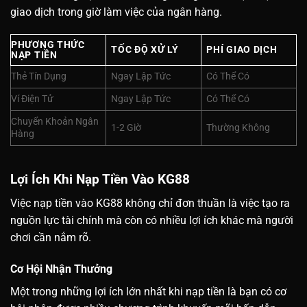
giao dịch trong giờ làm việc của ngân hàng.
PHƯƠNG THỨC
TỐC ĐỘ XỬ LÝ
PHÍ GIAO DỊCH
NẠP TIỀN
Thẻ Tín Dụng
Ngay Lập Tức
Có Thể Có
Ví Điện Tử
Ngay Lập Tức
Có Thể Có
Chuyển Khoản Ngân
1-2 Giờ
Thường Không
Hàng
Lợi Ích Khi Nạp Tiền Vào KG88
Việc nạp tiền vào KG88 không chỉ đơn thuần là việc tạo ra
nguồn lực tài chính mà còn có nhiều lợi ích khác mà người
chơi cần nắm rõ.
Cơ Hội Nhận Thưởng
Một trong những lợi ích lớn nhất khi nạp tiền là bạn có cơ