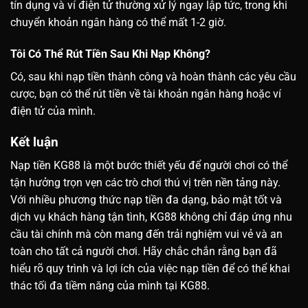
tín dụng và ví điện tử thường xử lý ngay lập tức, trong khi
chuyển khoản ngân hàng có thể mất 1-2 giờ.
Tôi Có Thể Rút Tiền Sau Khi Nạp Không?
Có, sau khi nạp tiền thành công và hoàn thành các yêu cầu
cược, bạn có thể rút tiền về tài khoản ngân hàng hoặc ví
điện tử của mình.
Kết luận
Nạp tiền KG88 là một bước thiết yếu để người chơi có thể
tận hưởng trọn vẹn các trò chơi thú vị trên nền tảng này.
Với nhiều phương thức nạp tiền đa dạng, bảo mật tốt và
dịch vụ khách hàng tận tình, KG88 không chỉ đáp ứng nhu
cầu tài chính mà còn mang đến trải nghiệm vui vẻ và an
toàn cho tất cả người chơi. Hãy chắc chắn rằng bạn đã
hiểu rõ quy trình và lợi ích của việc nạp tiền để có thể khai
thác tối đa tiềm năng của mình tại KG88.