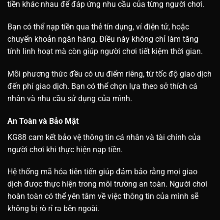
tiền khác nhau để đáp ứng nhu cầu của từng người chơi.
Bạn có thể nạp tiền qua thẻ tín dụng, ví điện tử, hoặc
chuyển khoản ngân hàng. Điều này không chỉ làm tăng
tính linh hoạt mà còn giúp người chơi tiết kiệm thời gian.
Mỗi phương thức đều có ưu điểm riêng, từ tốc độ giao dịch
đến phí giao dịch. Bạn có thể chọn lựa theo sở thích cá
nhân và nhu cầu sử dụng của mình.
An Toàn và Bảo Mật
KG88 cam kết bảo vệ thông tin cá nhân và tài chính của
người chơi khi thực hiện nạp tiền.
Hệ thống mã hóa tiên tiến giúp đảm bảo rằng mọi giao
dịch được thực hiện trong môi trường an toàn. Người chơi
hoàn toàn có thể yên tâm về việc thông tin của mình sẽ
không bị rò rỉ ra bên ngoài.