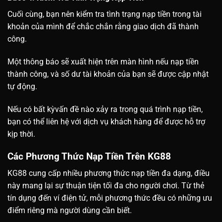
Cuối cùng, bạn nên kiểm tra tình trạng nạp tiền trong tài
khoản của mình để chắc chắn rằng giao dịch đã thành
công.
Một thông báo sẽ xuất hiện trên màn hình nếu nạp tiền
thành công, và số dư tài khoản của bạn sẽ được cập nhật
tự động.
Nếu có bất kỳvấn đề nào xảy ra trong quá trình nạp tiền,
bạn có thể liên hệ với dịch vụ khách hàng để được hỗ trợ
kịp thời.
Các Phương Thức Nạp Tiền Trên KG88
KG88 cung cấp nhiều phương thức nạp tiền đa dạng, điều
này mang lại sự thuận tiện tối đa cho người chơi. Từ thẻ
tín dụng đến ví điện tử, mỗi phương thức đều có những ưu
điểm riêng mà người dùng cần biết.