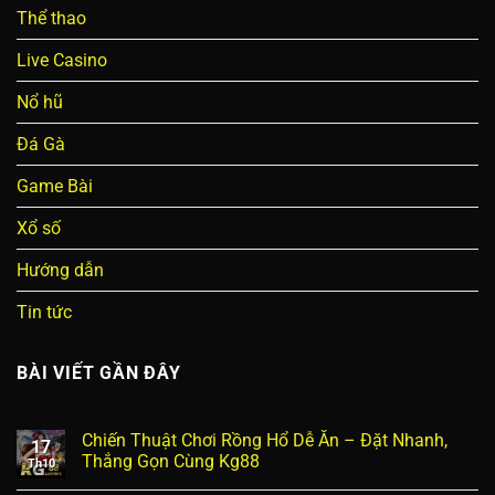
Thể thao
Live Casino
Nổ hũ
Đá Gà
Game Bài
Xổ số
Hướng dẫn
Tin tức
BÀI VIẾT GẦN ĐÂY
Chiến Thuật Chơi Rồng Hổ Dễ Ăn – Đặt Nhanh,
17
Thắng Gọn Cùng Kg88
Th10