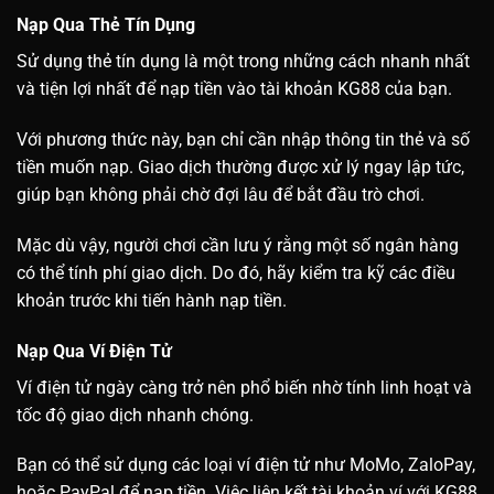
Nạp Qua Thẻ Tín Dụng
Sử dụng thẻ tín dụng là một trong những cách nhanh nhất
và tiện lợi nhất để nạp tiền vào tài khoản KG88 của bạn.
Với phương thức này, bạn chỉ cần nhập thông tin thẻ và số
tiền muốn nạp. Giao dịch thường được xử lý ngay lập tức,
giúp bạn không phải chờ đợi lâu để bắt đầu trò chơi.
Mặc dù vậy, người chơi cần lưu ý rằng một số ngân hàng
có thể tính phí giao dịch. Do đó, hãy kiểm tra kỹ các điều
khoản trước khi tiến hành nạp tiền.
Nạp Qua Ví Điện Tử
Ví điện tử ngày càng trở nên phổ biến nhờ tính linh hoạt và
tốc độ giao dịch nhanh chóng.
Bạn có thể sử dụng các loại ví điện tử như MoMo, ZaloPay,
hoặc PayPal để nạp tiền. Việc liên kết tài khoản ví với KG88