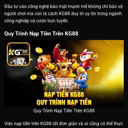
Đầu tư vào công nghệ bảo mật mạnh mẽ không chỉ bảo vệ
người chơi mà còn là cách KG88 duy trì uy tín trong ngành
công nghiệp cá cược trực tuyến.
Quy Trình Nạp Tiền Trên KG88
Quy Trình Nạp Tiền Trên KG88
Việc nạp tiền trên KG88 rất đơn giản và ai cũng có thể thực