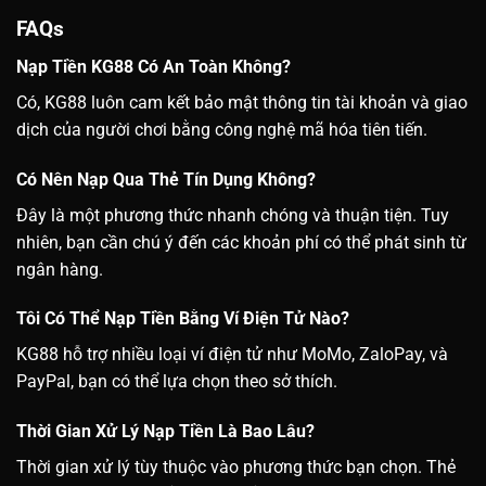
FAQs
Nạp Tiền KG88 Có An Toàn Không?
Có, KG88 luôn cam kết bảo mật thông tin tài khoản và giao
dịch của người chơi bằng công nghệ mã hóa tiên tiến.
Có Nên Nạp Qua Thẻ Tín Dụng Không?
Đây là một phương thức nhanh chóng và thuận tiện. Tuy
nhiên, bạn cần chú ý đến các khoản phí có thể phát sinh từ
ngân hàng.
Tôi Có Thể Nạp Tiền Bằng Ví Điện Tử Nào?
KG88 hỗ trợ nhiều loại ví điện tử như MoMo, ZaloPay, và
PayPal, bạn có thể lựa chọn theo sở thích.
Thời Gian Xử Lý Nạp Tiền Là Bao Lâu?
Thời gian xử lý tùy thuộc vào phương thức bạn chọn. Thẻ