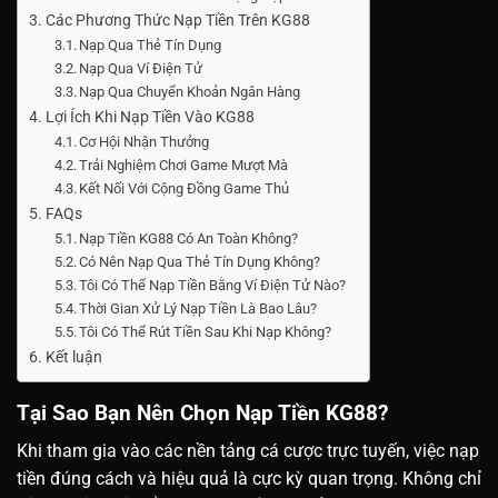
Các Phương Thức Nạp Tiền Trên KG88
Nạp Qua Thẻ Tín Dụng
Nạp Qua Ví Điện Tử
Nạp Qua Chuyển Khoản Ngân Hàng
Lợi Ích Khi Nạp Tiền Vào KG88
Cơ Hội Nhận Thưởng
Trải Nghiệm Chơi Game Mượt Mà
Kết Nối Với Cộng Đồng Game Thủ
FAQs
Nạp Tiền KG88 Có An Toàn Không?
Có Nên Nạp Qua Thẻ Tín Dụng Không?
Tôi Có Thể Nạp Tiền Bằng Ví Điện Tử Nào?
Thời Gian Xử Lý Nạp Tiền Là Bao Lâu?
Tôi Có Thể Rút Tiền Sau Khi Nạp Không?
Kết luận
Tại Sao Bạn Nên Chọn Nạp Tiền KG88?
Khi tham gia vào các nền tảng cá cược trực tuyến, việc nạp
tiền đúng cách và hiệu quả là cực kỳ quan trọng. Không chỉ