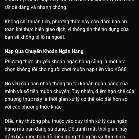
rất dễ dàng và nhanh chóng.
Không chỉ thuận tiện, phương thức này còn đảm bảo an
toàn khi thực hiện giao dịch, vì thông tin thẻ tín dụng của
bạn sẽ không bị lộ ra ngoài.
Nạp Qua Chuyển Khoản Ngân Hàng
Phương thức chuyển khoản ngân hàng cũng là một lựa
chọn không tồi cho người chơi muốn nạp tiền vào KG88.
Nó yêu cầu bạn nhập thông tin tài khoản ngân hàng của
mình và số tiền muốn chuyển. Tuy nhiên, điểm hạn chế của
phương thức này là thời gian xử lý có thể kéo dài hơn so
với các phương thức khác.
Điều này thường phụ thuộc vào quy trình xử lý của ngân
hàng mà bạn đang sử dụng. Để tránh mất thời gian, hãy
đảm bảo rằng bạn đã điền đúng thông tin và thực hiện